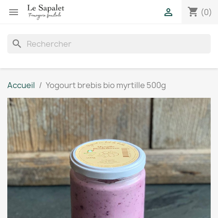
shopping_cart


(0)
search
Accueil
Yogourt brebis bio myrtille 500g