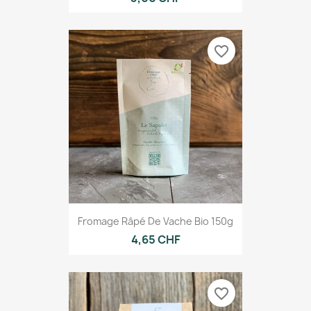
favorite_border
Fromage Râpé De Vache Bio 150g
4,65 CHF
favorite_border