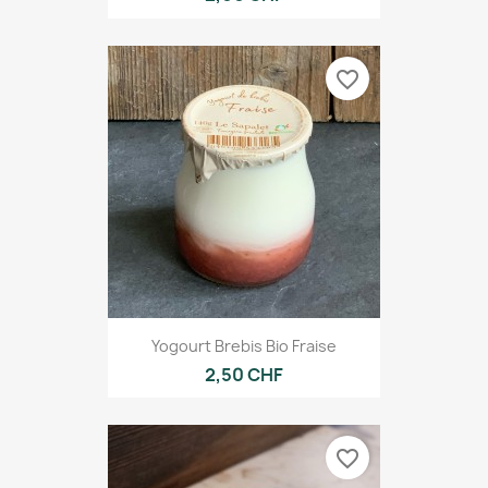
favorite_border
Yogourt Brebis Bio Fraise
2,50 CHF
favorite_border