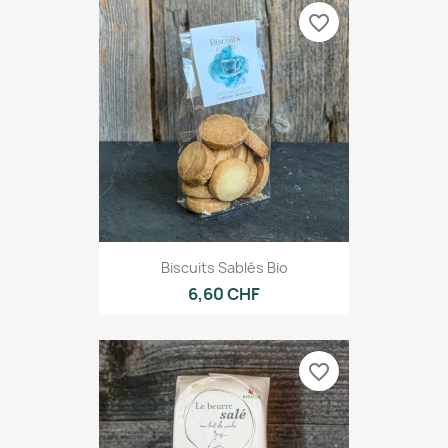
favorite_border
Biscuits Sablés Bio
6,60 CHF
favorite_border