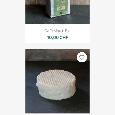
Café Moulu Bio
10,00 CHF
favorite_border