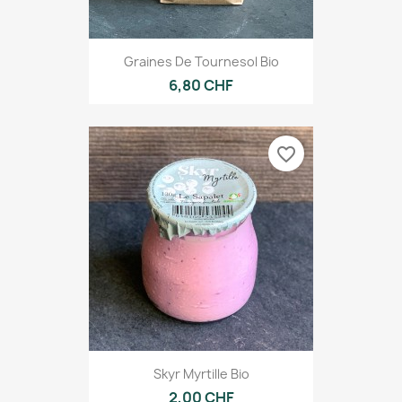
Graines De Tournesol Bio
6,80 CHF
favorite_border
Skyr Myrtille Bio
2,00 CHF