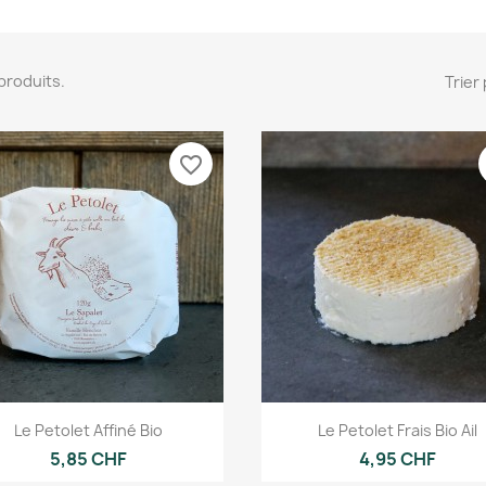
6 produits.
Trier 
favorite_border
Aperçu rapide
Aperçu rapide


Le Petolet Affiné Bio
Le Petolet Frais Bio Ail
5,85 CHF
4,95 CHF