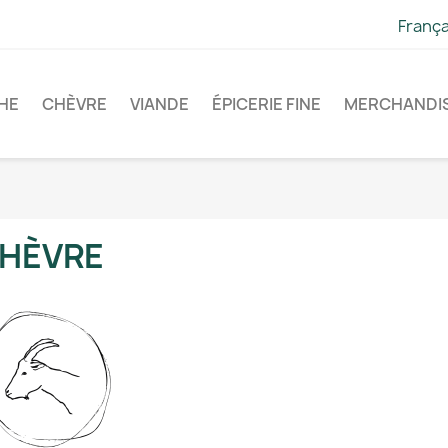
França
HE
CHÈVRE
VIANDE
ÉPICERIE FINE
MERCHANDI
HÈVRE