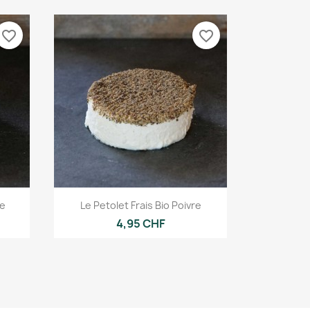
favorite_border
favorite_border
Aperçu rapide

re
Le Petolet Frais Bio Poivre
4,95 CHF