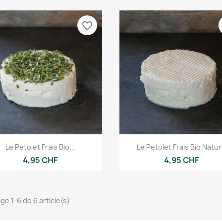
favorite_border
Aperçu rapide
Aperçu rapide


Le Petolet Frais Bio...
Le Petolet Frais Bio Natu
4,95 CHF
4,95 CHF
ge 1-6 de 6 article(s)