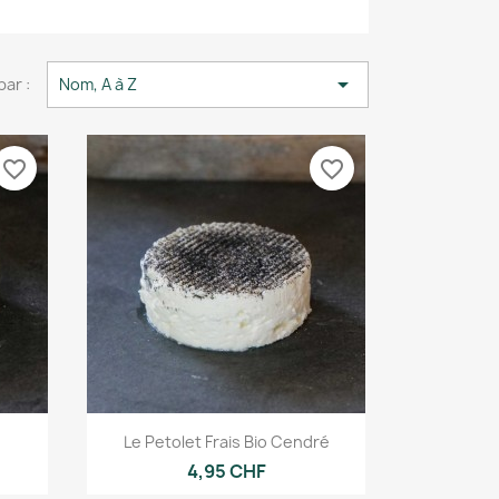

par :
Nom, A à Z
favorite_border
favorite_border
Aperçu rapide

Le Petolet Frais Bio Cendré
4,95 CHF