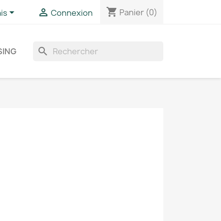
shopping_cart


Panier
(0)
is
Connexion
search
SING