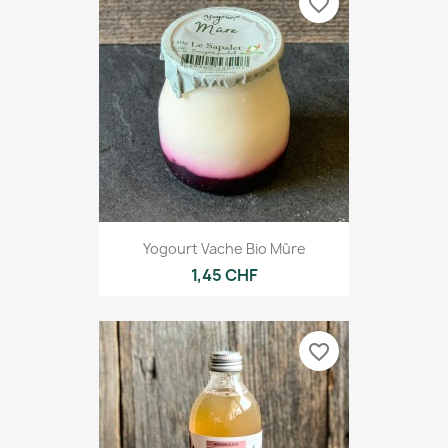
favorite_border
Yogourt Vache Bio Mûre
1,45 CHF
favorite_border