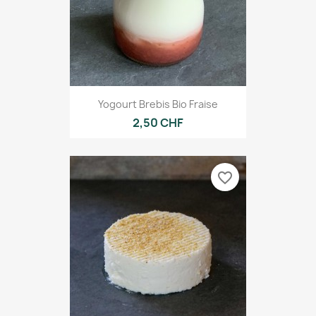
Yogourt Brebis Bio Fraise
2,50 CHF
favorite_border