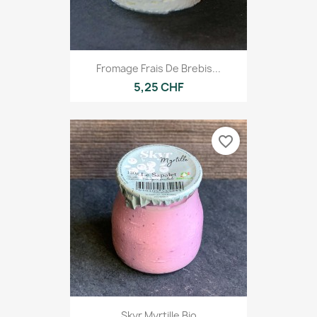
Fromage Frais De Brebis...
5,25 CHF
favorite_border
Skyr Myrtille Bio