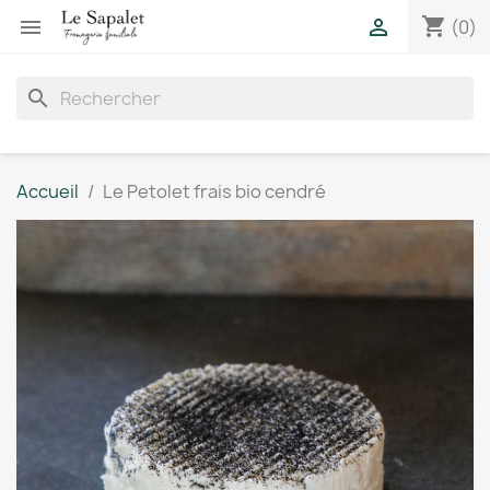
shopping_cart


(0)
search
Accueil
Le Petolet frais bio cendré