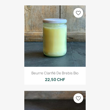
favorite_border
Beurre Clarifié De Brebis Bio
22,50 CHF
favorite_border