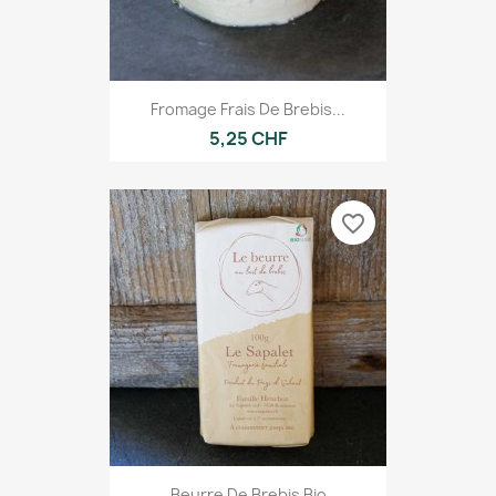
Fromage Frais De Brebis...
5,25 CHF
favorite_border
Beurre De Brebis Bio