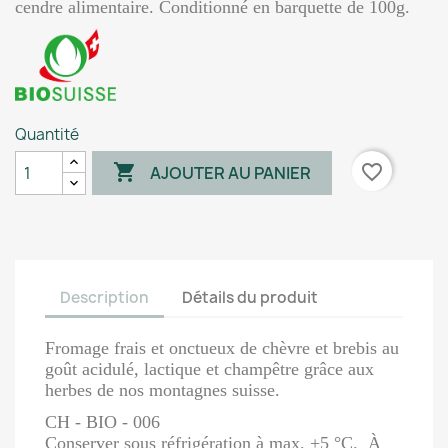
cendre alimentaire. Conditionné en barquette de 100g.
Quantité

favorite_border
AJOUTER AU PANIER
Description
Détails du produit
Fromage frais et onctueux de chèvre et brebis au
goût acidulé, lactique et champêtre grâce aux
herbes de nos montagnes suisse.
CH - BIO - 006
Conserver sous réfrigération à max. +5 °C. À