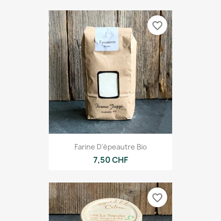
favorite_border
Farine D'épeautre Bio
7,50 CHF
favorite_border