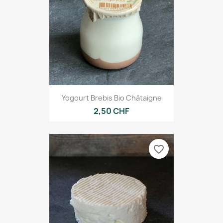
Yogourt Brebis Bio Châtaigne
2,50 CHF
favorite_border