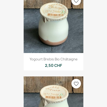
favorite_border
Yogourt Brebis Bio Châtaigne
2,50 CHF
favorite_border