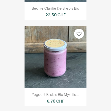
Beurre Clarifié De Brebis Bio
22,50 CHF
favorite_border
Yogourt Brebis Bio Myrtille...
6,70 CHF