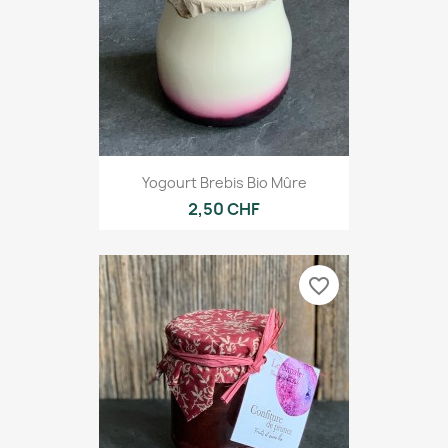
Yogourt Brebis Bio Mûre
2,50 CHF
favorite_border