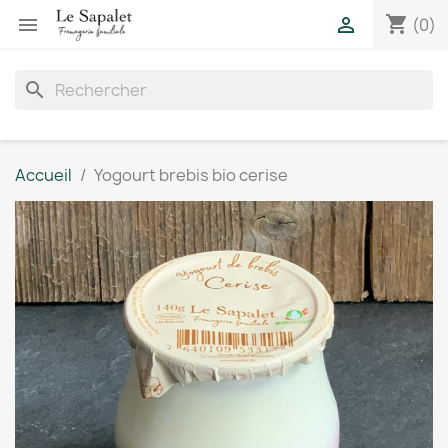
shopping_cart


(0)
search
Accueil
Yogourt brebis bio cerise