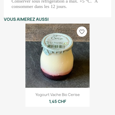
Conserver sous réfrigération à max. +5 °C. À
consommer dans les 12 jours.
VOUS AIMEREZ AUSSI
favorite_border
Yogourt Vache Bio Cerise
1,45 CHF