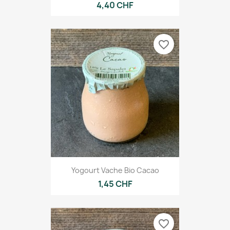
4,40 CHF
favorite_border
Yogourt Vache Bio Cacao
1,45 CHF
favorite_border