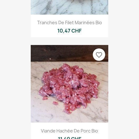
Tranches De Filet Marinées Bio
10,47 CHF
favorite_border
Viande Hachée De Porc Bio
11,40 CHF