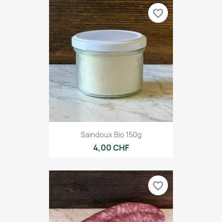
favorite_border
Saindoux Bio 150g
4,00 CHF
favorite_border