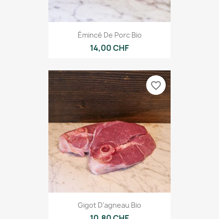
Émincé De Porc Bio
14,00 CHF
favorite_border
Gigot D'agneau Bio
10,80 CHF