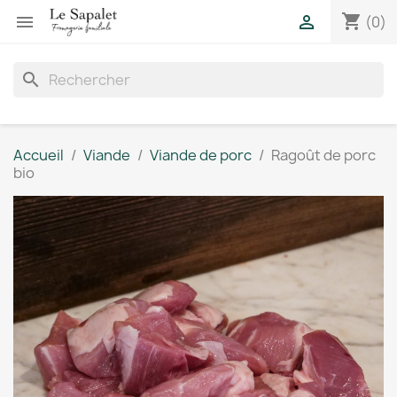
shopping_cart


(0)
search
Accueil
Viande
Viande de porc
Ragoût de porc
bio