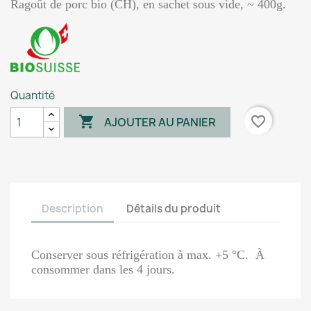
Ragoût de porc bio (CH), en sachet sous vide, ~ 400g.
Quantité

favorite_border
AJOUTER AU PANIER
Description
Détails du produit
Conserver sous réfrigération à max. +5 °C. À
consommer dans les 4 jours.