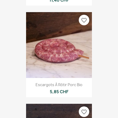
favorite_border
Escargots À Rôtir Porc Bio
5,85 CHF
favorite_border