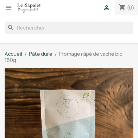
shopping_cart


(0)
search
Accueil
Pâte dure
Fromage râpé de vache bio
150g