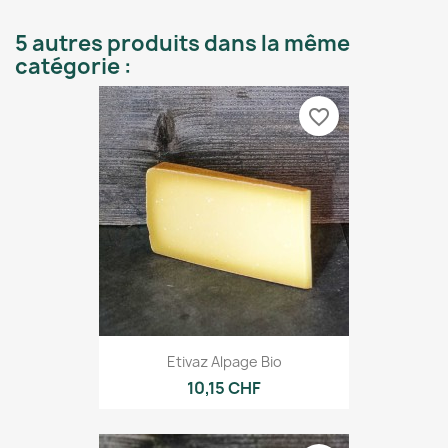
5 autres produits dans la même
catégorie :
favorite_border
Etivaz Alpage Bio
10,15 CHF