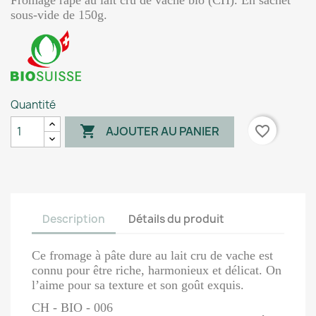
Fromage râpé au lait cru de vache bio (CH). En sachet
sous-vide de 150g.
Quantité

favorite_border
AJOUTER AU PANIER
Description
Détails du produit
Ce fromage à pâte dure au lait cru de vache est
connu pour être riche, harmonieux et délicat. On
l’aime pour sa texture et son goût exquis.
CH - BIO - 006